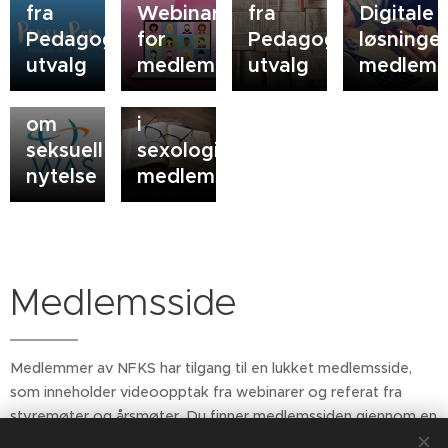
fra
Webinarer
fra
Digitale
Pedagogisk
for
Pedagogisk
løsninger
utvalg
medlemmer
utvalg
medlems
15.10.2019
25.09.2019
Erklæring
Master
om
i
seksuell
sexologi:
nytelse
medlemsundersøkelse
Medlemsside
Medlemmer av NFKS har tilgang til en lukket medlemsside,
som inneholder videoopptak fra webinarer og referat fra
styremøter og årsmøter. Du finner medlemssiden gjennom en
lenke som sendes til medlemmer i nyhetsbrevene på epost.