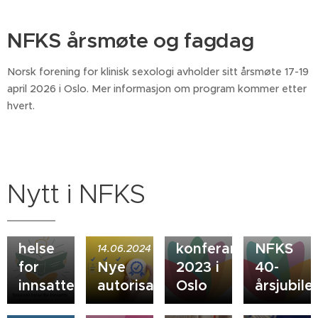
NFKS årsmøte og fagdag
Norsk forening for klinisk sexologi avholder sitt årsmøte 17-19
april 2026 i Oslo. Mer informasjon om program kommer etter
hvert.
Nytt i NFKS
02.02.2025
Metodebok
13.01.2023
Seksuell
NACS-
22.10.2022
helse
konferansen
NFKS
14.06.2024
for
Nye
2023 i
40-
innsatte
autorisasjonskriterier
Oslo
årsjubil
31.03.2022
15.02.2021
Podcast
Litteraturtips
11.10.2021
07.11.2020