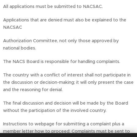
All applications must be submitted to NACSAC.
Applications that are denied must also be explained to the
NACSAC
Authorization Committee, not only those approved by
national bodies.
The NACS Board is responsible for handling complaints.
The country with a conflict of interest shall not participate in
the discussion or decision-making; it will only present the case
and the reasoning for denial.
The final discussion and decision will be made by the Board
without the participation of the involved country.
Instructions to webpage for submitting a complaint plus a
member letter how to proceed: Complaints must be sent to