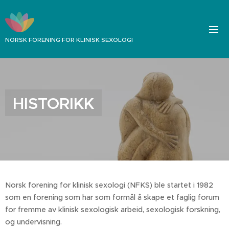
NORSK FORENING FOR KLINISK SEXOLOGI
HISTORIKK
Norsk forening for klinisk sexologi (NFKS) ble startet i 1982
som en forening som har som formål å skape et faglig forum
for fremme av klinisk sexologisk arbeid, sexologisk forskning,
og undervisning.