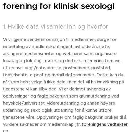
forening for klinisk sexologi
1. Hvilke data vi samler inn og hvorfor
Vi vil gjerne sende informasjon til medlemmer, sørge for
innbetaling av medlemskontingent, avholde årsmøte,
arrangere medlemsmøter og webinarer samt organisere
lokallag og lokallagsmøter, og derfor samler vi inn fornavn,
etternavn, veg-/gateadresse, postnummer, poststed,
fødselsdato, e-post og mobiltelefonnummer. Dette kan du
når som helst velge å ikke dele, men det vil ha innvirkning på
tjenestene vi kan tilby deg. Vi er derimot avhengig av
opplysninger og faglig bakgrunn som grunnutdanning ved
høyskole/universitet, videreutdanning og annen høyere
utdanning og sexologisk utdanning for å kunne utføre
tjenestene våre. Opplysninger om faglig bakgrunn brukes til å
vurdere søknader om medlemskap, jfr.
foreningens vedtekter
§2.