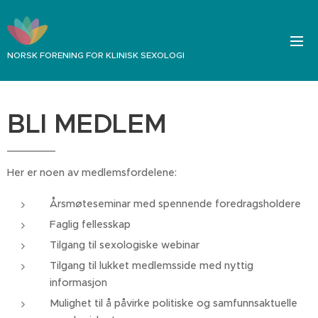
NORSK FORENING FOR KLINISK SEXOLOGI
BLI MEDLEM
Her er noen av medlemsfordelene:
Årsmøteseminar med spennende foredragsholdere
Faglig fellesskap
Tilgang til sexologiske webinar
Tilgang til lukket medlemsside med nyttig
informasjon
Mulighet til å påvirke politiske og samfunnsaktuelle