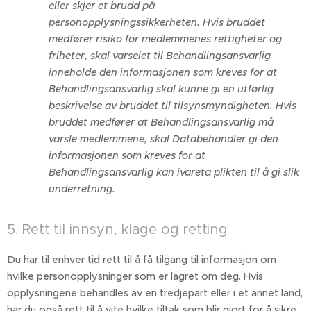
eller skjer et brudd på
personopplysningssikkerheten. Hvis bruddet
medfører risiko for medlemmenes rettigheter og
friheter, skal varselet til Behandlingsansvarlig
inneholde den informasjonen som kreves for at
Behandlingsansvarlig skal kunne gi en utførlig
beskrivelse av bruddet til tilsynsmyndigheten. Hvis
bruddet medfører at Behandlingsansvarlig må
varsle medlemmene, skal Databehandler gi den
informasjonen som kreves for at
Behandlingsansvarlig kan ivareta plikten til å gi slik
underretning.
5. Rett til innsyn, klage og retting
Du har til enhver tid rett til å få tilgang til informasjon om
hvilke personopplysninger som er lagret om deg. Hvis
opplysningene behandles av en tredjepart eller i et annet land,
har du også rett til å vite hvilke tiltak som blir gjort for å sikre