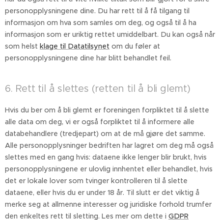
personopplysningene dine. Du har rett til å få tilgang til
informasjon om hva som samles om deg, og også til å ha
informasjon som er uriktig rettet umiddelbart. Du kan også når
som helst
klage til Datatilsynet
om du føler at
personopplysningene dine har blitt behandlet feil.
6. Rett til å slettes (retten til å bli glemt)
Hvis du ber om å bli glemt er foreningen forpliktet til å slette
alle data om deg, vi er også forpliktet til å informere alle
databehandlere (tredjepart) om at de må gjøre det samme.
Alle personopplysninger bedriften har lagret om deg må også
slettes med en gang hvis: dataene ikke lenger blir brukt, hvis
personopplysningene er ulovlig innhentet eller behandlet, hvis
det er lokale lover som tvinger kontrolleren til å slette
dataene, eller hvis du er under 18 år. Til slutt er det viktig å
merke seg at allmenne interesser og juridiske forhold trumfer
den enkeltes rett til sletting. Les mer om dette i
GDPR